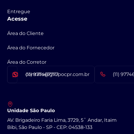
Entregue
Acesse
Área do Cliente
Área do Fornecedor
Área do Corretor
contato@grupocpr.com.br
(11) 977467777
(11) 9774
Unidade São Paulo
AV. Brigadeiro Faria Lima, 3729, 5˚ Andar, Itaim
Bibi, São Paulo - SP - CEP: 04538-133