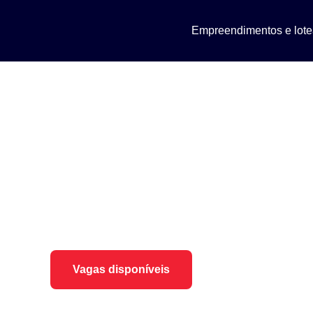
Empreendimentos e lot
Trabalhe Conosco
Construa o futuro com o Grupo CPR No Grupo CPR, 
conquistas são feitas por pessoas com visão, talento 
Vagas disponíveis