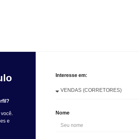
ulo
Interesse em:
fil?
Nome
 você.
ões e