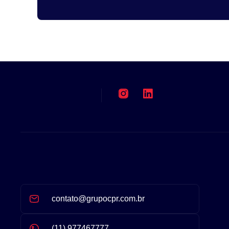
contato@grupocpr.com.br
(11) 977467777