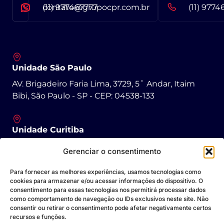
contato@grupocpr.com.br
(11) 977467777
(11) 9774
Unidade São Paulo
AV. Brigadeiro Faria Lima, 3729, 5˚ Andar, Itaim
Bibi, São Paulo - SP - CEP: 04538-133
Unidade Curitiba
R. Padre Agostinho, 1431 - São Francisco, Curitiba -
Gerenciar o consentimento
PR - CEP: 80430-050
Para fornecer as melhores experiências, usamos tecnologias como
cookies para armazenar e/ou acessar informações do dispositivo. O
consentimento para essas tecnologias nos permitirá processar dados
Unidade Goiânia
como comportamento de navegação ou IDs exclusivos neste site. Não
Av. Dep. Jamel Cecílio, 3300 - Jardim Goiás, Goiânia
consentir ou retirar o consentimento pode afetar negativamente certos
recursos e funções.
- GO - CEP: 74085-580