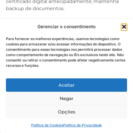
certificado digital antecipadamente; mantenha
backup de documentos.
Erro 6: Falta de assinatura digital ou assinatura
Gerenciar o consentimento
inválida.
Proposta sem assinatura digital válida é
rejeitada automaticamente. Recomendação:
Para fornecer as melhores experiências, usamos tecnologias como
mantenha certificado digital atualizado (e-CNPJ ou
cookies para armazenar e/ou acessar informações do dispositivo. O
consentimento para essas tecnologias nos permitirá processar dados
e-CPF); teste assinatura em documento teste
como comportamento de navegação ou IDs exclusivos neste site. Não
antes de assinar proposta final; verifique validade
consentir ou retirar o consentimento pode afetar negativamente certos
do certificado antes da data de envio.
recursos e funções.
Erro 7: Não acompanhar resultado e prazos para
recursos.
Se sua proposta é desclassificada, há
Aceitar
prazo para interpor recurso (geralmente 5 dias).
Negar
Perder esse prazo significa perder oportunidade
de contestação. Recomendação: acompanhe
Opções
resultado preliminar; se discordar de
desclassificação, prepare recurso bem
Política de Cookies
Política de Privacidade
fundamentado; respeite prazos rigorosamente.