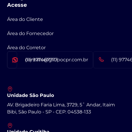
Acesse
Área do Cliente
Área do Fornecedor
Área do Corretor
contato@grupocpr.com.br
(11) 977467777
(11) 9774
Unidade São Paulo
AV. Brigadeiro Faria Lima, 3729, 5˚ Andar, Itaim
Bibi, São Paulo - SP - CEP: 04538-133
Unidade Curitiba