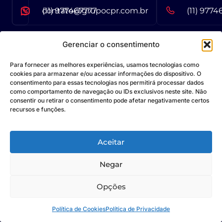
contato@grupocpr.com.br
(11) 977467777
(11) 9774
Gerenciar o consentimento
Para fornecer as melhores experiências, usamos tecnologias como
Unidade São Paulo
cookies para armazenar e/ou acessar informações do dispositivo. O
consentimento para essas tecnologias nos permitirá processar dados
AV. Brigadeiro Faria Lima, 3729, 5˚ Andar, Itaim
como comportamento de navegação ou IDs exclusivos neste site. Não
Bibi, São Paulo - SP - CEP: 04538-133
consentir ou retirar o consentimento pode afetar negativamente certos
recursos e funções.
Unidade Curitiba
Aceitar
R. Padre Agostinho, 1431 - São Francisco, Curitiba -
PR - CEP: 80430-050
Negar
Opções
Unidade Goiânia
Av. Dep. Jamel Cecílio, 3300 - Jardim Goiás, Goiânia
Política de Cookies
Política de Privacidade
- GO - CEP: 74085-580