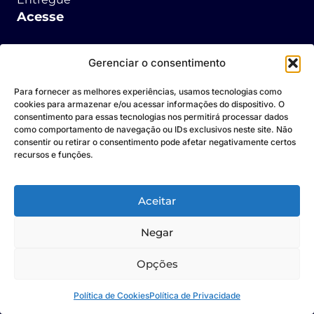
Acesse
Área do Cliente
Gerenciar o consentimento
Área do Fornecedor
Para fornecer as melhores experiências, usamos tecnologias como
cookies para armazenar e/ou acessar informações do dispositivo. O
consentimento para essas tecnologias nos permitirá processar dados
Área do Corretor
como comportamento de navegação ou IDs exclusivos neste site. Não
consentir ou retirar o consentimento pode afetar negativamente certos
contato@grupocpr.com.br
(11) 977467777
(11) 9774
recursos e funções.
Aceitar
Unidade São Paulo
Negar
AV. Brigadeiro Faria Lima, 3729, 5˚ Andar, Itaim
Opções
Bibi, São Paulo - SP - CEP: 04538-133
Política de Cookies
Política de Privacidade