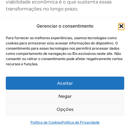
viabilidade econômica é o que sustenta essas
transformações no longo prazo.
Gerenciar o consentimento
Mobilidade urbana de
Para fornecer as melhores experiências, usamos tecnologias como
qualidade e
cookies para armazenar e/ou acessar informações do dispositivo. O
consentimento para essas tecnologias nos permitirá processar dados
sustentabilidade andam
como comportamento de navegação ou IDs exclusivos neste site. Não
consentir ou retirar o consentimento pode afetar negativamente certos
juntas?
recursos e funções.
Aceitar
Sim, mobilidade urbana de qualidade e
sustentabilidade são indissociáveis. Um sistema
Negar
eficiente deve reduzir impactos ambientais
enquanto melhora a fluidez dos trajetos. Em 2026,
Opções
isso se traduz na transição para modais
eletrificados, expansão de redes sobre trilhos e
Política de Cookies
Política de Privacidade
incentivo ao transporte ativo, diminuindo a pegada