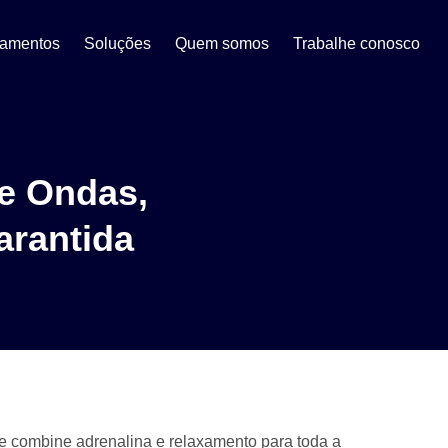
eamentos
Soluções
Quem somos
Trabalhe conosco
de Ondas,
arantida
e combine adrenalina e relaxamento para toda a