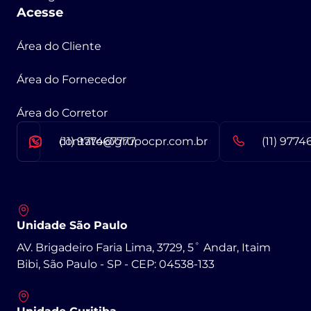
Acesse
Área do Cliente
Área do Fornecedor
Área do Corretor
contato@grupocpr.com.br
(11) 977467777
(11) 9774
Unidade São Paulo
AV. Brigadeiro Faria Lima, 3729, 5˚ Andar, Itaim
Bibi, São Paulo - SP - CEP: 04538-133