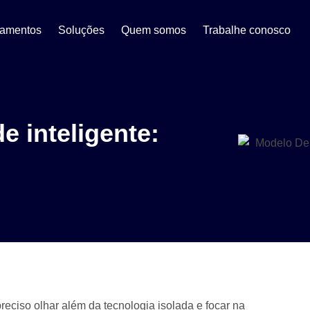
eamentos
Soluções
Quem somos
Trabalhe conosco
 inteligente:
reciso olhar além da tecnologia isolada e focar na