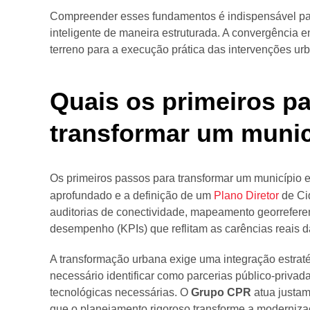
Compreender esses fundamentos é indispensável pa
inteligente de maneira estruturada. A convergência e
terreno para a execução prática das intervenções ur
Quais os primeiros p
transformar um munic
Os primeiros passos para transformar um município 
aprofundado e a definição de um
Plano Diretor
de Cid
auditorias de conectividade, mapeamento georreferen
desempenho (KPIs) que reflitam as carências reais d
A transformação urbana exige uma integração estraté
necessário identificar como parcerias público-priva
tecnológicas necessárias. O
Grupo CPR
atua justam
que o planejamento rigoroso transforme a moderniz