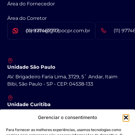
Área do Fornecedor
Área do Corretor
contato@grupocpr.com.br
(11) 977467777
(11) 9774
Unidade São Paulo
AV. Brigadeiro Faria Lima, 3729, 5˚ Andar, Itaim
Bibi, São Paulo - SP - CEP: 04538-133
Unidade Curitiba
R. Padre Agostinho, 1431 - São Francisco, Curitiba -
Gerenciar o consentimento
PR - CEP: 80430-050
Para fornecer as melhores experiências, usamos tecnologias como