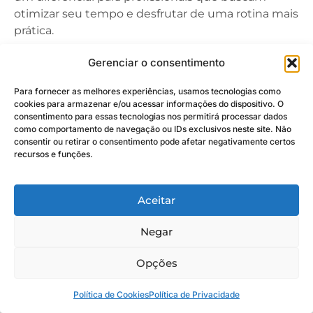
otimizar seu tempo e desfrutar de uma rotina mais
prática.
Além do eixo corporativo, o bairro oferece fácil
Gerenciar o consentimento
conexão com importantes vias, como as Marginais
Para fornecer as melhores experiências, usamos tecnologias como
Pinheiros e Tietê, e avenidas como Nove de Julho e
cookies para armazenar e/ou acessar informações do dispositivo. O
Bandeirantes. Isso garante uma mobilidade
consentimento para essas tecnologias nos permitirá processar dados
eficiente para diversas outras partes da cidade, seja
como comportamento de navegação ou IDs exclusivos neste site. Não
consentir ou retirar o consentimento pode afetar negativamente certos
para compromissos de trabalho, compras em
recursos e funções.
shoppings renomados ou acesso a centros
culturais e parques, como o Ibirapuera.
Aceitar
Quais são os Bairros
Negar
Limítrofes?
Opções
O Itaim Bibi é cercado por bairros igualmente
prestigiados e com características distintas, que
Política de Cookies
Política de Privacidade
juntos formam um mosaico de opções para os