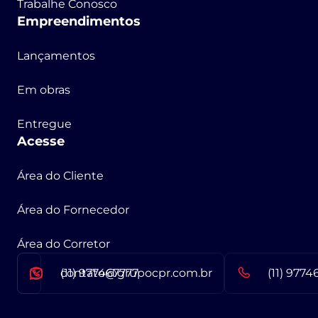
Trabalhe Conosco
Empreendimentos
Lançamentos
Em obras
Entregue
Acesse
Área do Cliente
Área do Fornecedor
Área do Corretor
contato@grupocpr.com.br
(11) 977467777
(11) 9774