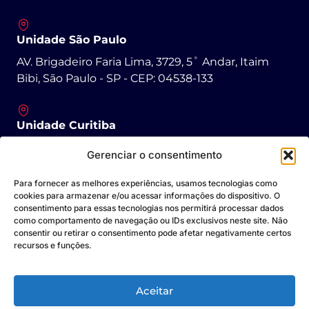
Unidade São Paulo
AV. Brigadeiro Faria Lima, 3729, 5˚ Andar, Itaim
Bibi, São Paulo - SP - CEP: 04538-133
Unidade Curitiba
R. Padre Agostinho, 1431 - São Francisco, Curitiba -
Gerenciar o consentimento
PR - CEP: 80430-050
Para fornecer as melhores experiências, usamos tecnologias como
cookies para armazenar e/ou acessar informações do dispositivo. O
consentimento para essas tecnologias nos permitirá processar dados
Unidade Goiânia
como comportamento de navegação ou IDs exclusivos neste site. Não
Av. Dep. Jamel Cecílio, 3300 - Jardim Goiás, Goiânia
consentir ou retirar o consentimento pode afetar negativamente certos
recursos e funções.
- GO - CEP: 74085-580
Aceitar