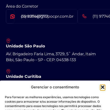
Área do Corretor
contato@grupocpr.com.br
(11) 977467777
(11) 9774
Unidade São Paulo
AV. Brigadeiro Faria Lima, 3729, 5˚ Andar, Itaim
Bibi, São Paulo - SP - CEP: 04538-133
Unidade Curitiba
R. Padre Agostinho, 1431 - São Francisco, Curitiba -
Gerenciar o consentimento
PR - CEP: 80430-050
Para fornecer as melhores experiências, usamos tecnologias como
cookies para armazenar e/ou acessar informações do dispositivo. O
consentimento para essas tecnologias nos permitirá processar dados
Unidade Goiânia