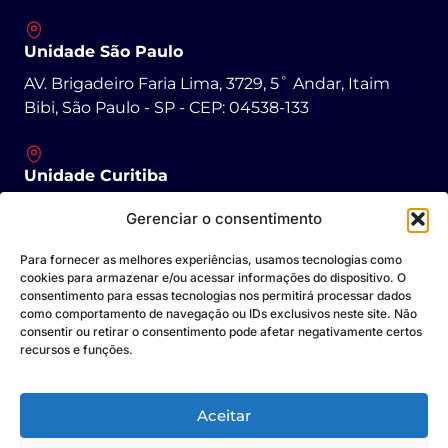
Unidade São Paulo
AV. Brigadeiro Faria Lima, 3729, 5˚ Andar, Itaim
Bibi, São Paulo - SP - CEP: 04538-133
Unidade Curitiba
R. Padre Agostinho, 1431 - São Francisco, Curitiba -
Gerenciar o consentimento
PR - CEP: 80430-050
Para fornecer as melhores experiências, usamos tecnologias como
cookies para armazenar e/ou acessar informações do dispositivo. O
consentimento para essas tecnologias nos permitirá processar dados
Unidade Goiânia
como comportamento de navegação ou IDs exclusivos neste site. Não
Av. Dep. Jamel Cecílio, 3300 - Jardim Goiás, Goiânia
consentir ou retirar o consentimento pode afetar negativamente certos
recursos e funções.
- GO - CEP: 74085-580
Aceitar