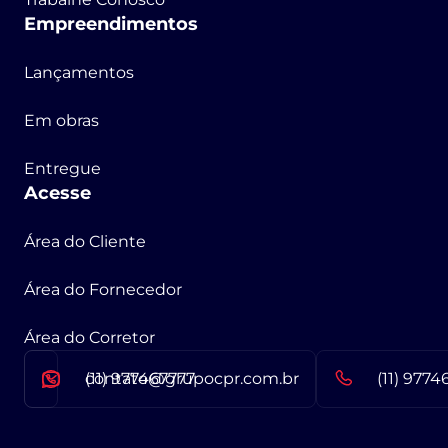
Empreendimentos
Lançamentos
Em obras
Entregue
Acesse
Área do Cliente
Área do Fornecedor
Área do Corretor
contato@grupocpr.com.br
(11) 977467777
(11) 9774