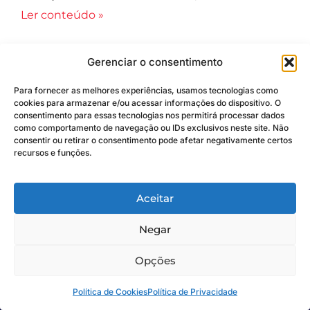
Ler conteúdo »
O que faz na engenharia civil
Gerenciar o consentimento
Ler conteúdo »
Para fornecer as melhores experiências, usamos tecnologias como
cookies para armazenar e/ou acessar informações do dispositivo. O
consentimento para essas tecnologias nos permitirá processar dados
como comportamento de navegação ou IDs exclusivos neste site. Não
consentir ou retirar o consentimento pode afetar negativamente certos
Descubra seu próximo investimento
recursos e funções.
imobiliário
Nossos consultores estão à disposição
Aceitar
para ajudá-lo. Entre em contato para
obter assistência personalizada.
Negar
Fale conosco
Opções
Política de Cookies
Política de Privacidade